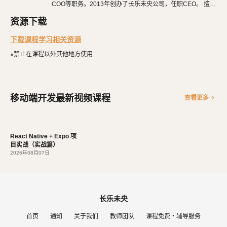
COO等职务。2013年创办了长乐未央公司，任职CEO。 擅长
点完成一个真实的项目。
使用Ruby、PHP、Node.js、Python等开发后端程序。擅长H
资源下载
TML 5、CSS 3、原生JavaScript、jQuery、Vue.js、React开
发布篇
：最后，在开发完成后，终于可以发布到应用商店了，让大
发。 擅长微信公众号、小程序开发。擅长使用React Native开
下载课程学习相关资源
家都羡慕你的成就。
发iOS、Android原生App。 对编程、AI和机器人都有深厚的
兴趣，觉得做开发非常快乐，能创造梦想中的产品是一件非常
※禁止在课程以外其他地方使用
有幸福感的事情。喜爱阅读，尤其是历史相关的书籍。喜欢音
乐，钢琴、Ukulele都能简单自娱自乐。爱好旅行和美食，人
生梦想之一是希望能带着妻子吃遍全世界。
移动端开发最新视频课程
chevron_right
查看更多
React Native + Expo 项
目实战（实战篇）
2026年08月07日
长乐未央
首页
通知
关于我们
教师团队
课程免费・辅导服务