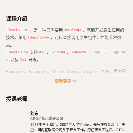
课程介绍
，是一种只需要用
，就能开发原生应用的
React Native
JavaScript
技术。使用
，可以直接调用原生组件，性能非常强
React Native
大。
支持
、
、
、
、
React Naitve
iOS
Android
Windows
macOS
鸿蒙 Ne
以及
开发。
xt
Web
Facebook、Instagram、Office、Skype、Shopify、京东、百度等
大量知名应用，也都使用了
技术来开发。
React Native
expand_more
查看更多
课程一共分为四个部分：
授课老师
基础篇
：里面是
基础用法、常用组件，也包括
React Native
React H
的用法。
ook
刘东
路由篇
：项目都是由多个页面组成的，它们之间互相跳转、参数传
CEO／长乐未央公司
1987年生于湖北。2007年大学毕业后，先后在教育部门、美
递、路由和
的配置，都在这里学习。
TabBar
企、国内互联网公司从事开发工作，历任研发工程师、CTO、
实战篇
：打好基础后，就要开始项目实战了。我们从零开始，一点