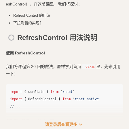
eshControl），在这节课里，我们将探讨：
RefreshControl 的用法
下拉刷新的实现？
RefreshControl 用法说明
使用 RefreshControl
我们将课程第 20 回的做法，原样拿到首页
里，先来引用
index.js
一下：
import
{
useState
}
from
'
react
'
import
{
RefreshControl
}
from
'
react-native
'
//...
然后到代码里加上这些内容：...
expand_more
请登录后查看更多