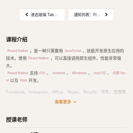
液态玻璃 TabBar 遮挡页面问题
通知列表：FlatList 使用细节
课程介绍
，是一种只需要用
，就能开发原生应用的
React Native
JavaScript
技术。使用
，可以直接调用原生组件，性能非常强
React Native
大。
支持
、
、
、
、
React Naitve
iOS
Android
Windows
macOS
鸿蒙 Ne
以及
开发。
xt
Web
Facebook、Instagram、Office、Skype、Shopify、京东、百度等
大量知名应用，也都使用了
技术来开发。
React Native
expand_more
查看更多
课程一共分为四个部分：
授课老师
基础篇
：里面是
基础用法、常用组件，也包括
React Native
React H
的用法。
ook