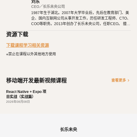
刘东
路由篇
：项目都是由多个页面组成的，它们之间互相跳转、参数传
CEO／长乐未央公司
1987年生于湖北。2007年大学毕业后，先后在教育部门、美
递、路由和
的配置，都在这里学习。
TabBar
企、国内互联网公司从事开发工作，历任研发工程师、CTO、
实战篇
：打好基础后，就要开始项目实战了。我们从零开始，一点
COO等职务。2013年创办了长乐未央公司，任职CEO。 擅长
点完成一个真实的项目。
使用Ruby、PHP、Node.js、Python等开发后端程序。擅长H
资源下载
TML 5、CSS 3、原生JavaScript、jQuery、Vue.js、React开
发布篇
：最后，在开发完成后，终于可以发布到应用商店了，让大
发。 擅长微信公众号、小程序开发。擅长使用React Native开
下载课程学习相关资源
家都羡慕你的成就。
发iOS、Android原生App。 对编程、AI和机器人都有深厚的
兴趣，觉得做开发非常快乐，能创造梦想中的产品是一件非常
※禁止在课程以外其他地方使用
有幸福感的事情。喜爱阅读，尤其是历史相关的书籍。喜欢音
乐，钢琴、Ukulele都能简单自娱自乐。爱好旅行和美食，人
生梦想之一是希望能带着妻子吃遍全世界。
移动端开发最新视频课程
chevron_right
查看更多
React Native + Expo 项
目实战（实战篇）
2026年08月08日
长乐未央