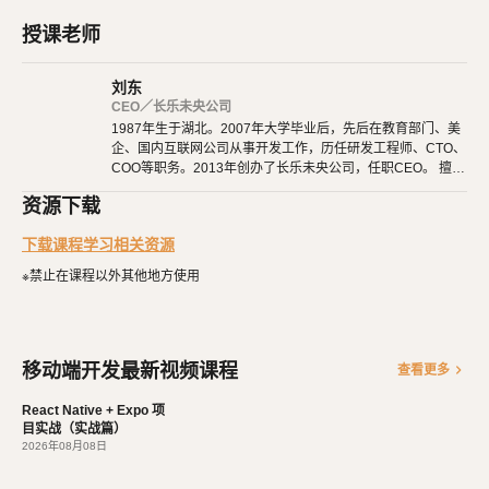
课程一共分为四个部分：
授课老师
基础篇
：里面是
基础用法、常用组件，也包括
React Native
React H
的用法。
ook
刘东
路由篇
：项目都是由多个页面组成的，它们之间互相跳转、参数传
CEO／长乐未央公司
1987年生于湖北。2007年大学毕业后，先后在教育部门、美
递、路由和
的配置，都在这里学习。
TabBar
企、国内互联网公司从事开发工作，历任研发工程师、CTO、
实战篇
：打好基础后，就要开始项目实战了。我们从零开始，一点
COO等职务。2013年创办了长乐未央公司，任职CEO。 擅长
点完成一个真实的项目。
使用Ruby、PHP、Node.js、Python等开发后端程序。擅长H
资源下载
TML 5、CSS 3、原生JavaScript、jQuery、Vue.js、React开
发布篇
：最后，在开发完成后，终于可以发布到应用商店了，让大
发。 擅长微信公众号、小程序开发。擅长使用React Native开
下载课程学习相关资源
家都羡慕你的成就。
发iOS、Android原生App。 对编程、AI和机器人都有深厚的
兴趣，觉得做开发非常快乐，能创造梦想中的产品是一件非常
※禁止在课程以外其他地方使用
有幸福感的事情。喜爱阅读，尤其是历史相关的书籍。喜欢音
乐，钢琴、Ukulele都能简单自娱自乐。爱好旅行和美食，人
生梦想之一是希望能带着妻子吃遍全世界。
移动端开发最新视频课程
chevron_right
查看更多
React Native + Expo 项
目实战（实战篇）
2026年08月08日