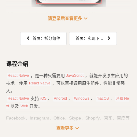
这样子，是肯定没法发布上架的，用户体验太糟...
expand_more
请登录后查看更多
首页：拆分组件
首页：实现下拉刷新（RefreshControl）
课程介绍
，是一种只需要用
，就能开发原生应用的
React Native
JavaScript
技术。使用
，可以直接调用原生组件，性能非常强
React Native
大。
支持
、
、
、
、
React Naitve
iOS
Android
Windows
macOS
鸿蒙 Ne
以及
开发。
xt
Web
Facebook、Instagram、Office、Skype、Shopify、京东、百度等
大量知名应用，也都使用了
技术来开发。
React Native
expand_more
查看更多